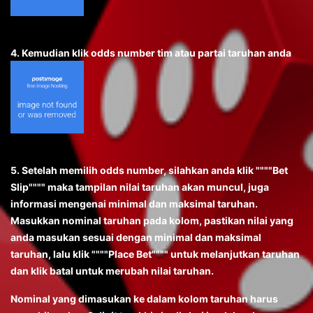
4. Kemudian klik odds number tim atau partai taruhan anda
5. Setelah memilih odds number, silahkan anda klik """"Bet
Slip"""" maka tampilan nilai taruhan akan muncul, juga
informasi mengenai minimal dan maksimal taruhan.
Masukkan nominal taruhan pada kolom, pastikan nilai yang
anda masukan sesuai dengan minimal dan maksimal
taruhan, lalu klik """"Place Bet"""" untuk melanjutkan taruhan
dan klik batal untuk merubah nilai taruhan.
Nominal yang dimasukan ke dalam kolom taruhan harus