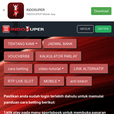
×
INDOSUPER
Download
INDOSUPER Mobile App
MASUK
DAFTAR
TENTANG KAMI
JADWAL BANK
VOUCHER88
KALKULATOR PARLAY
cara betting
video-tutorial
LINK ALTERNATIF
RTP LIVE SLOT
MOBILE
anti blokirr
Pastikan anda sudah login terlebih dahulu untuk memulai
panduan cara betting berikut:
1.klik play pada menu sportsbook untuk membuka pasaran