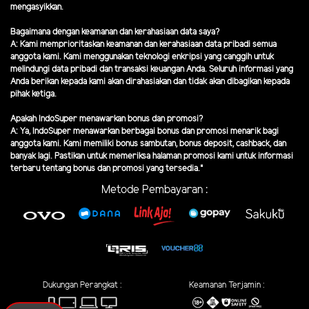
mengasyikkan.
Bagaimana dengan keamanan dan kerahasiaan data saya?
A: Kami memprioritaskan keamanan dan kerahasiaan data pribadi semua
anggota kami. Kami menggunakan teknologi enkripsi yang canggih untuk
melindungi data pribadi dan transaksi keuangan Anda. Seluruh informasi yang
Anda berikan kepada kami akan dirahasiakan dan tidak akan dibagikan kepada
pihak ketiga.
Apakah IndoSuper menawarkan bonus dan promosi?
A: Ya, IndoSuper menawarkan berbagai bonus dan promosi menarik bagi
anggota kami. Kami memiliki bonus sambutan, bonus deposit, cashback, dan
banyak lagi. Pastikan untuk memeriksa halaman promosi kami untuk informasi
terbaru tentang bonus dan promosi yang tersedia."
Metode Pembayaran :
Dukungan Perangkat :
Keamanan Terjamin :