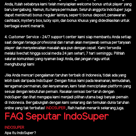
Anda, itulah sebabnya kami telah menyiapkan welcome bonus untuk player yang
baru bergabung. Namun, itu hanya permulaan. Seluruh anggota IndoSuper juga
dapat menikmati bonus reguler lainnya, seperti bonus deposit, penawaran
cashback, mystery box, lucky spin, dan bonus khusus yang didedikasikan untuk
berbagai event menarik.
4. Customer Service - 24/7 support center kami siap membantu Anda setiap
saat dengan tenaga profesional dan ramah akan menjawab semua pertanyaan
player dan menyelesaikan masalah apa pun dengan cepat. Kami tersedia
melalui livechat hingga social media 24 jam sehari, 7 hari seminggu. Pilihlah
saluran komunikasi yang nyaman bagi Anda, dan jangan ragu untuk
menghubungi kami
Jika Anda mencari pengalaman taruhan terbaik di Indonesia, tidak ada yang
lebih baik daripada IndoSuper. Dengan fokus kami pada keamanan, kemudahan,
keragaman permainan, dan kenyamanan, kami telah menciptakan platform yang
sesuai dengan kebutuhan pemain. Rasakan sensasi bertaruh dengan
IndoSuper dan lihat mengapa kami menjadi pilihan utama bagi banyak pemain
di Indonesia. Bergabunglah dengan kami sekarang dan temukan dunia taruhan
online yang tak terbatas!
INDOSUPER
,
Raih hadiah menarik sekarang juga.
FAQ Seputar IndoSuper
INDOSUPER
Apa itu IndoSuper?